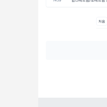
1459
처음