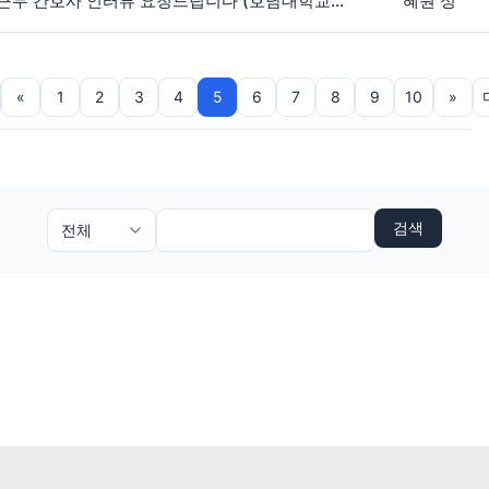
암스테르담/로테르담 근무 간호사 인터뷰 요청드립니다 (호남대학교 간호학과)
혜원 정
«
1
2
3
4
5
6
7
8
9
10
»
검색