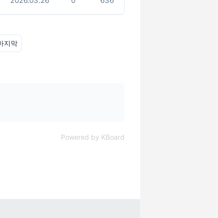
2026.03.26
0
636
마지막
Powered by KBoard