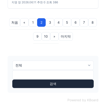
지영 장
|
2026.06.11
|
추천 0
|
조회 386
처음
«
1
2
3
4
5
6
7
8
9
10
»
마지막
검색
Powered by KBoard