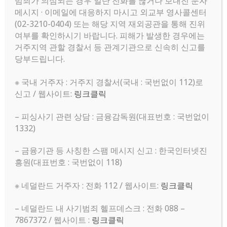
블렛 구합니다.
범죄가 의심되는 경우 일단 전화를 끊거나 보내진 문자
메시지 · 이메일에 대응하지 마시고 외교부 영사콜센터
(02-3210-0404) 또는 해당 지역 재외공관을 통해 진위
구매합니다
작성자
지현 이
작성일
2025-07-17 06:11
여부를 확인하시기 바랍니다. 피해가 발생한 경우에는
조회
382
거주지역 관할 경찰서 등 관계기관으로 신속히 신고를
당부드립니다.
※ 국내 거주자 : 거주지 경찰서(국내 : 국번없이 112)로
|구매 합니다|
신고 / 웹사이트:
링크클릭
– 피싱사기 관련 상담 : 금융감독원(대표번호 : 국번없이
구매 제
암스테르담 2주 서블렛
1332)
품
– 금융기관 등 사칭한 스팸 메시지 신고 : 한국인터넷진
흥원(대표번호 : 국번없이 118)
희망 가
30유로/1일 이하 희망 (제안 가능)
격
※ 네덜란드 거주자 : 전화 112 / 웹사이트:
링크클릭
구매 지
암스테르담
– 네덜란드 내 사기범죄 헬프데스크 : 전화 088 –
역 및
7867372 / 웹사이트 :
링크클릭