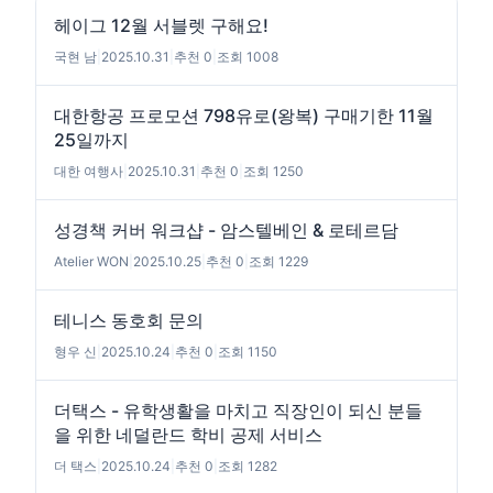
헤이그 12월 서블렛 구해요!
국현 남
|
2025.10.31
|
추천 0
|
조회 1008
대한항공 프로모션 798유로(왕복) 구매기한 11월
25일까지
대한 여행사
|
2025.10.31
|
추천 0
|
조회 1250
성경책 커버 워크샵 - 암스텔베인 & 로테르담
Atelier WON
|
2025.10.25
|
추천 0
|
조회 1229
테니스 동호회 문의
형우 신
|
2025.10.24
|
추천 0
|
조회 1150
더택스 - 유학생활을 마치고 직장인이 되신 분들
을 위한 네덜란드 학비 공제 서비스
더 택스
|
2025.10.24
|
추천 0
|
조회 1282