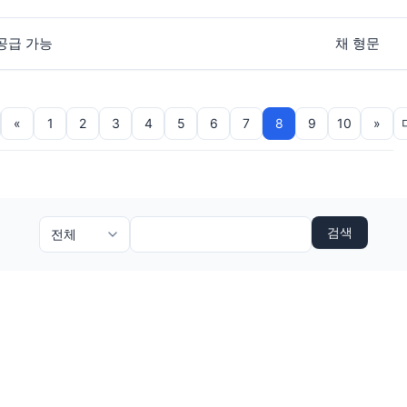
공급 가능
채 형문
«
1
2
3
4
5
6
7
8
9
10
»
검색