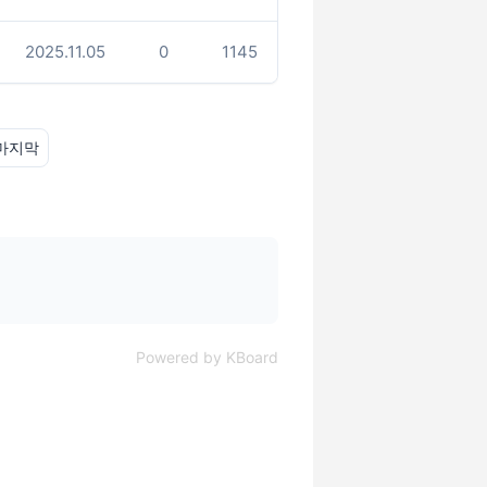
2025.11.05
0
1145
마지막
Powered by KBoard