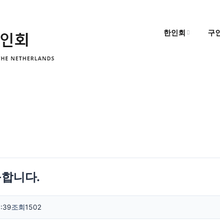
한인회
구
한인회 소개
구
한인회 소식
구
알림마당
구합니다.
:39
조회
1502