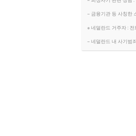
– 피싱사기 관련 상담 :
1446
네덜란드 한인 성요셉 
– 금융기관 등 사칭한 
1445
암스테르담 워크숍 : Flora
※ 네덜란드 거주자 : 전화
1444
국제학교 IB 수학 과외 / 
– 네덜란드 내 사기범죄 헬
1443
(대외활동 정보) 제 
1442
네덜란드 한인 성요셉
1441
2026 년 구정떡 주문
1440
아인트호벤 렌트 구합
1439
중고 전자제품 판매합