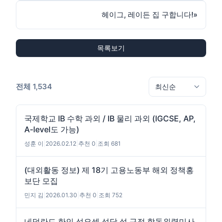
헤이그, 레이든 집 구합니다!
»
목록보기
전체 1,534
국제학교 IB 수학 과외 / IB 물리 과외 (IGCSE, AP,
A-level도 가능)
성훈 이
|
2026.02.12
|
추천 0
|
조회 681
(대외활동 정보) 제 18기 고용노동부 해외 정책홍
보단 모집
민지 김
|
2026.01.30
|
추천 0
|
조회 752
네덜란드 한인 성요셉 성당 설 구정 합동위령미사