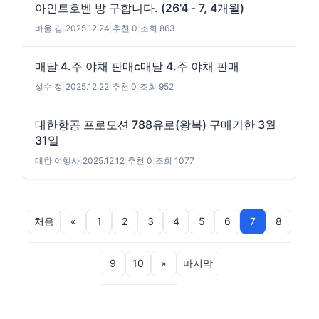
아인트호벤 방 구합니다. (26'4 - 7, 4개월)
바울 김
|
2025.12.24
|
추천 0
|
조회 863
매달 4.주 야채 판매c매달 4.주 야채 판매
성수 정
|
2025.12.22
|
추천 0
|
조회 952
대한항공 프로모션 788유로(왕복) 구매기한 3월
31일
대한 여행사
|
2025.12.12
|
추천 0
|
조회 1077
처음
«
1
2
3
4
5
6
7
8
9
10
»
마지막