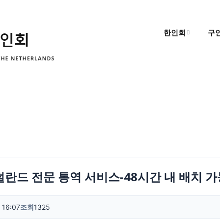
한인회
구
한인회 소개
구
한인회 소식
구
알림마당
e-네덜란드 전문 통역 서비스-48시간 내 배치 
 16:07
조회
1325