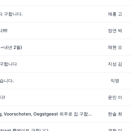
자 구합니다.
재홍 고
!!!
정연 박
순~내년 2월)
채현 오
 구합니다
지성 김
습니다.
익명
다!
윤민 이
Leiderdorp, Rijnsburg, Voorschoten, Oegstgeest 위주로 집 구합니다.
한솔 최
(2)
tstraat 룸메이트 구합니다.
경헌 이