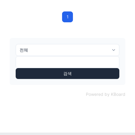
1
검색
Powered by KBoard