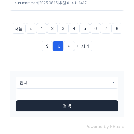
eurumart mart
|
2025.08.15
|
추천 0
|
조회 1417
처음
«
1
2
3
4
5
6
7
8
9
10
»
마지막
검색
Powered by KBoard