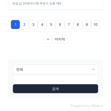
유정 김
|
2026.07.08
|
추천 0
|
조회 189
1
2
3
4
5
6
7
8
9
10
»
마지막
검색
Powered by KBoard