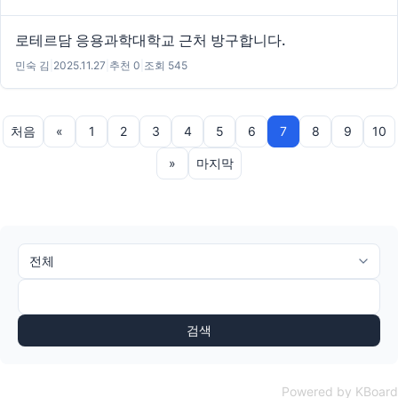
로테르담 응용과학대학교 근처 방구합니다.
민숙 김
|
2025.11.27
|
추천 0
|
조회 545
처음
«
1
2
3
4
5
6
7
8
9
10
»
마지막
검색
Powered by KBoard