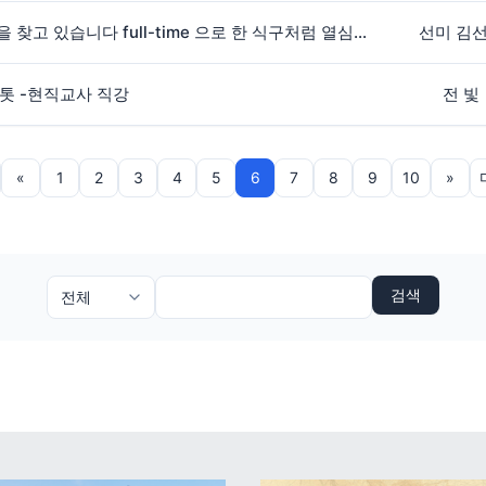
안녕하세요 한국 회사에 일을 찾고 있습니다 full-time 으로 한 식구처럼 열심히 일 하겠습니다./남자/ 네덜란드에서 일 할수 있는 work permit 이 있고요 (5년) 외국인 등록증 있습니다. 영어 ,,몽골어 , 포로
선미 김
g 셀프톳 -현직교사 직강
전 빛
«
1
2
3
4
5
6
7
8
9
10
»
검색