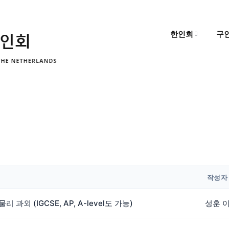
한인회
구
한인회 소개
구
한인회 소식
구
알림마당
작성자
리 과외 (IGCSE, AP, A-level도 가능)
성훈 