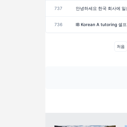
737
736
IB Korean A tutorin
처음