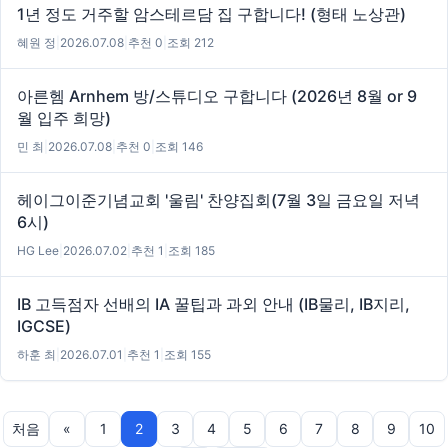
1년 정도 거주할 암스테르담 집 구합니다! (형태 노상관)
혜원 정
|
2026.07.08
|
추천 0
|
조회 212
아른헴 Arnhem 방/스튜디오 구합니다 (2026년 8월 or 9
월 입주 희망)
민 최
|
2026.07.08
|
추천 0
|
조회 146
헤이그이준기념교회 '울림' 찬양집회(7월 3일 금요일 저녁
6시)
HG Lee
|
2026.07.02
|
추천 1
|
조회 185
IB 고득점자 선배의 IA 꿀팁과 과외 안내 (IB물리, IB지리,
IGCSE)
하훈 최
|
2026.07.01
|
추천 1
|
조회 155
처음
«
1
2
3
4
5
6
7
8
9
10