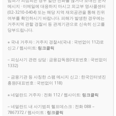
범죄가 의심되는 경우 일단 전화를 끊거나 보내진 문자
메시지 · 이메일에 대응하지 마시고 외교부 영사콜센터
(02-3210-0404) 또는 해당 지역 재외공관을 통해 진위
암스테르담, 위트레흐트 스튜디오,방 구합니다
여부를 확인하시기 바랍니다. 피해가 발생한 경우에는
성윤 이
|
2026.07.12
|
추천 0
|
조회 217
거주지역 관할 경찰서 등 관계기관으로 신속히 신고를
당부드립니다.
아른헴 Arnhem 방 구합니다 ㅠㅠ (8월 11일 이후 입주희
망
※ 국내 거주자 : 거주지 경찰서(국내 : 국번없이 112)로
신고 / 웹사이트:
링크클릭
다인 김
|
2026.07.12
|
추천 0
|
조회 140
– 피싱사기 관련 상담 : 금융감독원(대표번호 : 국번없이
로테르담 방 구합니다!
1332)
해원 방
|
2026.07.12
|
추천 0
|
조회 161
– 금융기관 등 사칭한 스팸 메시지 신고 : 한국인터넷진
흐로닝언 방 구합니다!
흥원(대표번호 : 국번없이 118)
유정 박
|
2026.07.11
|
추천 0
|
조회 141
※ 네덜란드 거주자 : 전화 112 / 웹사이트:
링크클릭
학생) 1년 이상 거주지 구합니다
– 네덜란드 내 사기범죄 헬프데스크 : 전화 088 –
우주 우
|
2026.07.10
|
추천 0
|
조회 151
7867372 / 웹사이트 :
링크클릭