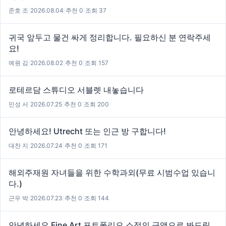
준호 조
|
2026.08.04
|
추천 0
|
조회 37
귀국 앞두고 물건 싸게 정리합니다. 필요하신 분 연락주세
요!
예원 김
|
2026.08.02
|
추천 0
|
조회 157
로테르담 스튜디오 서블렛 내놓습니다
민성 서
|
2026.07.25
|
추천 0
|
조회 200
안녕하세요! Utrecht 또는 인근 방 구합니다!
대찬 지
|
2026.07.24
|
추천 0
|
조회 171
해외주재원 자녀들을 위한 수학과외(무료 시범수업 있습니
다.)
근우 박
|
2026.07.23
|
추천 0
|
조회 144
안녕하세요 Fine Art 포트폴리오 소정의 금액으로 봐드립