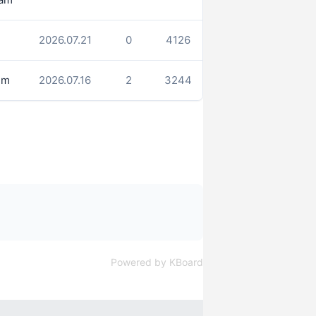
임
2026.07.21
0
4126
im
2026.07.16
2
3244
Powered by KBoard