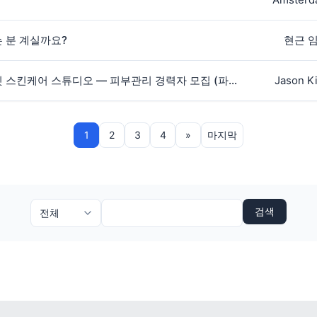
 분 계실까요?
현근 
[채용] 암스테르담 프라이빗 스킨케어 스튜디오 — 피부관리 경력자 모집 (파트타임·교육 지원)
Jason K
1
2
3
4
»
마지막
검색